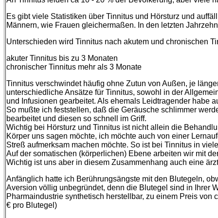
Es gibt viele Statistiken über Tinnitus und Hörsturz und auffäll
Männern, wie Frauen gleichermaßen. In den letzten Jahrzehnte
Unterschieden wird Tinnitus nach akutem und chronischen Tin
akuter Tinnitus bis zu 3 Monaten
chronischer Tinnitus mehr als 3 Monate
Tinnitus verschwindet häufig ohne Zutun von Außen, je länger
unterschiedliche Ansätze für Tinnitus, sowohl in der Allgeme
und Infusionen gearbeitet. Als ehemals Leidtragender habe au
So mußte ich feststellen, daß die Geräusche schlimmer werde
bearbeitet und diesen so schnell im Griff.
Wichtig bei Hörsturz und Tinnitus ist nicht allein die Beha
Körper uns sagen möchte, ich möchte auch von einer Lernauf
Streß aufmerksam machen möchte. So ist bei Tinnitus in viel
Auf der somatischen (körperlichen) Ebene arbeiten wir mit de
Wichtig ist uns aber in diesem Zusammenhang auch eine ärz
Anfänglich hatte ich Berührungsängste mit den Blutegeln, ob
Aversion völlig unbegründet, denn die Blutegel sind in Ihrer W
Pharmaindustrie synthetisch herstellbar, zu einem Preis von ca 6
€ pro Blutegel)